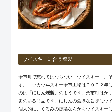
ウイスキーに合う燻製
余市町で忘れてはならない「ウイスキー」。
す。ニッカウヰスキー余市工場は２０２２年
のは
「にしん燻製」
のようです。余市町はか
史のある商品です。にしんの濃厚な旨味にウ
個人的に、くるみの燻製なんかもウイスキー