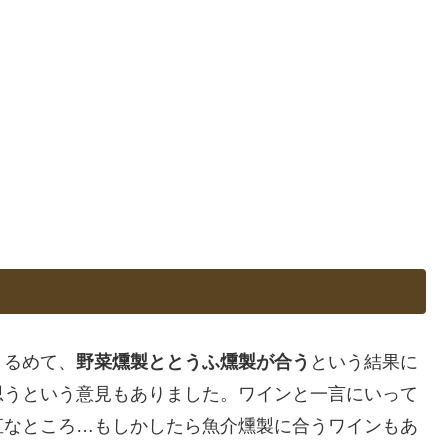
くるめて、
野菜燻製ととうふ燻製が合う
という結果に
思うという意見もありました。ワインと一言にいって
直なところ…もしかしたら魚介燻製に合うワインもあ