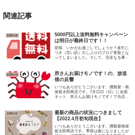
関連記事
5000円以上送料無料キャンペーン
お知らせ
は明日が最終日です！！
皆様、いかがお過ごしでしょうか？多忙に
つき（言い訳）久しぶりのブログ更新とな
ってしまいました。そして、完全なる事後
報告となってしまいましたが…5000円以上
お買い上げ送料無料キャンペーンが明日1
月31日で終了となります！※訳あって夜中
所さんお届けモノです！の、放送
お知らせ
の更新...
後の反響
いつもありがとうございます。燻製屋・南
保留太郎商店です。7月21日（日）に全国
ネット、所さんお届けモノです！で当店が
紹介されました。全国ネットはお陰様で
初 ではないのですが、予想通り反響が凄
く・・・さすがビッグスター、所さんの番
最新の商品の状況につきまして
お知らせ
組だな！と...
【2022.4月初旬現在】
いつもありがとうございます。燻製屋南保
留太郎商店です。季節は春になりましたが