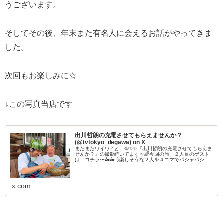
うございます。
そしてその後、年末また有名人に会えるお話がやってきま
した。
次回もお楽しみに☆
↓この写真当店です
出川哲朗の充電させてもらえませんか？
(@tvtokyo_degawa) on X
まだまだワイワイと…🍉✨✨『出川哲朗の充電させてもらえま
せんか？』の撮影続いてますッ🌈今回の旅、２人目のゲスト
は…コチラ〜🛵🛵💨楽しそうな２人を４コマでパシャパシャ
📷✨✨
x.com