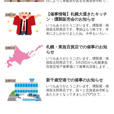
日によって寒暖差がある北海道余市町で
す。道路には雪はありませんがところどこ
ろまだ雪が残っています。４月になりまし
たが、品切れ品薄、販売休止になっている
【催事情報】札幌大通きたキッチ
お知らせ
商品が多数あり...
ン・燻製販売会のお知らせ
いつもありがとうございます。燻製屋・南
保留太郎商店です。季節はもう秋です。年
末にさしかかりましたね。今年もいろいろ
ありました。秋と言えばやっぱり食欲の秋
です(^^)ということで、札幌の皆様！お待
たせしました！９月２日（水）より札幌大
札幌・東急百貨店での催事のお知
お知らせ
通丸井今...
らせ
いつもありがとうございます。燻製屋・南
保留太郎商店です。5月23日から札幌東急
百貨店地下催事場にて催事出店致しますの
でお知らせいたします。（5月29日まで）
今回の催事も燻製屋の娘こと３代目の姉が
担当しております。たくさんの商品をご用
新千歳空港での催事のお知らせ
お知らせ
意してお...
いつもありがとうございます。燻製屋・南
保留太郎商店です。段々と北海道余市町も
あたたかくなってきました(^O^)さて、明
日４月17日（水）より新千歳空港内「きた
キッチン」にて当店の試食販売会が行われ
ます。今回も”燻製屋の娘”こと3代目の姉が
販...