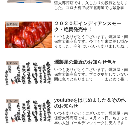
留太郎商店です。久しぶりの投稿となりま
した。コロナ禍で現在北海道でも緊急事態
宣言が発令されていますが、この度、札幌
丸井今井きたキッチンで催事出店いたしま
す。不要不急の外出は控えていただきなが
２０２０年インディアンスモー
お知らせ
らも、お近く...
ク・絶賛発売中！
いつもありがとうございます。燻製屋・南
保留太郎商店です。今年も年末に差し掛か
りました。今年はいろいろありましたね
～。「新しい生活様式」とかで燻製屋も感
染症対策による販売方法の見直しや多々い
ろいろありました。過去の話のように書い
燻製屋の最近のお知らせ色々
お知らせ
てしまいました...
いつもありがとうございます。燻製屋・南
保留太郎商店です。ブログ更新していない
間に色々とありまして・・・まとめて書き
ます（スミマセン）。２０２２年４月から
一部製品が価格改定となります資材や材料
の値上げに伴いまして、当店の商品の一部
（多数）を値...
youtubeをはじめました＆その他
お知らせ
のお知らせ
いつもありがとうございます。燻製屋・南
保留太郎商店です。４月２６日、ちょっと
早い人はゴールデンウイークに突入です
ね。が・・・新型コロナウイルス感染拡大
による外出自粛要請。ゴールデンウィーク