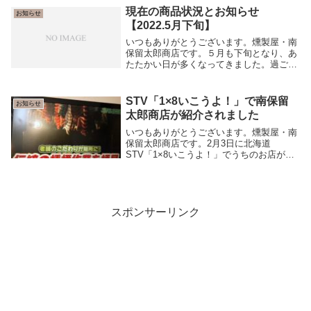
なのにどこもお出かけできません。( ;∀;)４
現在の商品状況とお知らせ
お知らせ
月２５...
【2022.5月下旬】
いつもありがとうございます。燻製屋・南
保留太郎商店です。５月も下旬となり、あ
たたかい日が多くなってきました。過ごし
やすい日々です(^^)今回は商品の在庫状況
の新情報をお知らせします。甘えび燻製甘
えび燻製は在庫も落ち着き安定してきまし
STV「1×8いこうよ！」で南保留
お知らせ
た。今ま...
太郎商店が紹介されました
いつもありがとうございます。燻製屋・南
保留太郎商店です。2月3日に北海道
STV「1×8いこうよ！」でうちのお店が放
送されました。お陰様で放送開始より通販
サイトからたくさんのご注文をいただいて
おります！ありがとうございます！メール
対応、発送業...
スポンサーリンク