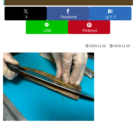
X
Facebook
はてブ
LINE
Pinterest
2019.11.02
2019.11.03