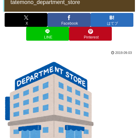
tatemono_department_store
X
Facebook
はてブ
LINE
Pinterest
2019.09.03