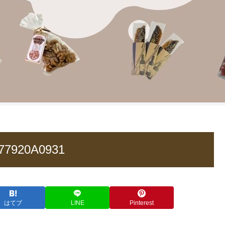
77920A0931
はてブ
LINE
Pinterest