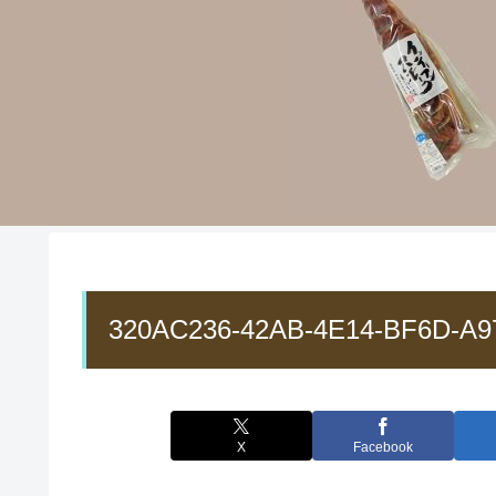
320AC236-42AB-4E14-BF6D-A9
X
Facebook