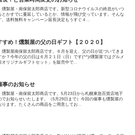
。燻製屋・南保留太郎商店です。新型コロナウイルスの終息がいつ
るとかすでに蔓延しているとか、情報が飛び交っています。そんな
。送料無料キャンペーン延長決定もうすぐ４...
すすめ！燻製屋の父の日ギフト【２０２０】
。燻製屋南保留太郎商店です。６月を迎え、父の日が近づいてきま
か？今年の父の日は６月２１日（日）です(^^)/燻製屋ではグルメ
オリジナルギフトセット」を販売中で...
催事のお知らせ
。燻製屋・南保留太郎商店です。5月23日から札幌東急百貨店地下
のでお知らせいたします。（5月29日まで）今回の催事も燻製屋の
ります。たくさんの商品をご用意してお...