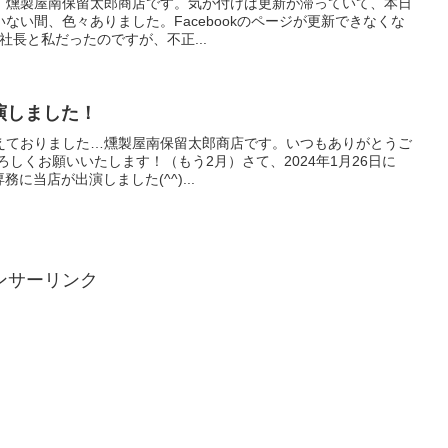
。燻製屋南保留太郎商店です。気が付けば更新が滞っていて、本日
ない間、色々ありました。Facebookのページが更新できなくな
は社長と私だったのですが、不正...
演しました！
えておりました…燻製屋南保留太郎商店です。いつもありがとうご
ろしくお願いいたします！（もう2月）さて、2024年1月26日に
に当店が出演しました(^^)...
ンサーリンク